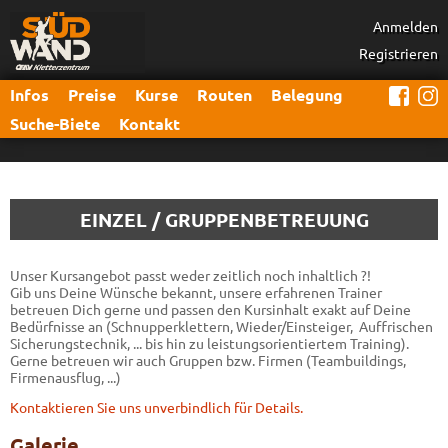
Anmelden
Registrieren
Infos
Preise
Kurse
Routen
Belegung
Suche-Biete
Kontakt
EINZEL / GRUPPENBETREUUNG
Unser Kursangebot passt weder zeitlich noch inhaltlich ?!
Gib uns Deine Wünsche bekannt, unsere erfahrenen Trainer
betreuen Dich gerne und passen den Kursinhalt exakt auf Deine
Bedürfnisse an (Schnupperklettern, Wieder/Einsteiger, Auffrischen
Sicherungstechnik, ... bis hin zu leistungsorientiertem Training).
Gerne betreuen wir auch Gruppen bzw. Firmen (Teambuildings,
Firmenausflug, ...)
Kontaktieren Sie uns unverbindlich für Details.
Galerie