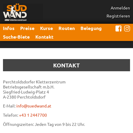
Anmelden
Registrieren
Infos
Preise
Kurse
Routen
Belegung
Suche-Biete
Kontakt
KONTAKT
Perchtoldsdorfer Kletterzentrum
Betriebsgesellschaft m.b.H.
Siegfried-Ludwig-Platz 4
A-2380 Perchtoldsdorf
E-Mail:
info@suedwand.at
Telefon:
+43 1 2447700
Öffnungszeiten: Jeden Tag von 9 bis 22 Uhr.