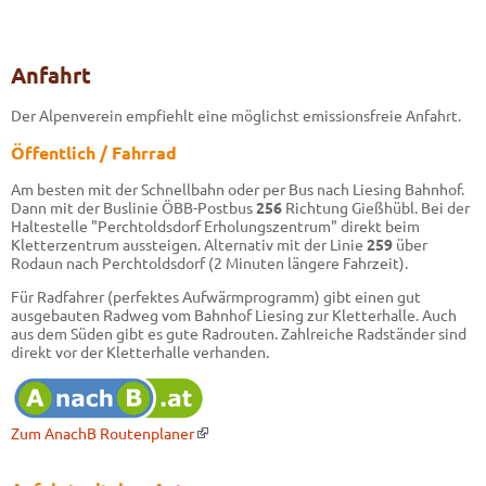
Anfahrt
Der Alpenverein empfiehlt eine möglichst emissionsfreie Anfahrt.
Öffentlich / Fahrrad
Am besten mit der Schnellbahn oder per Bus nach Liesing Bahnhof.
Dann mit der Buslinie ÖBB-Postbus
256
Richtung Gießhübl. Bei der
Haltestelle "Perchtoldsdorf Erholungszentrum" direkt beim
Kletterzentrum aussteigen. Alternativ mit der Linie
259
über
Rodaun nach Perchtoldsdorf (2 Minuten längere Fahrzeit).
Für Radfahrer (perfektes Aufwärmprogramm) gibt einen gut
ausgebauten Radweg vom Bahnhof Liesing zur Kletterhalle. Auch
aus dem Süden gibt es gute Radrouten. Zahlreiche Radständer sind
direkt vor der Kletterhalle verhanden.
Zum AnachB Routenplaner