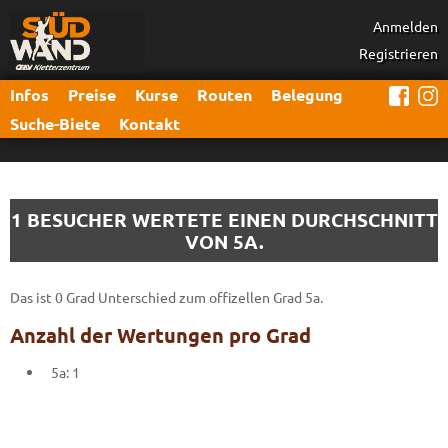
Anmelden
Registrieren
Infos
Preise
Kurse
Routen
Belegung
Suche-Biete
Kontakt
1 BESUCHER WERTETE EINEN DURCHSCHNITT
VON 5A.
Das ist 0 Grad Unterschied zum offizellen Grad 5a.
Anzahl der Wertungen pro Grad
5a: 1