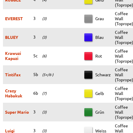
(Toprope
Coffee
3
EVEREST
Grau
Wall
(3)
(Toprope
Coffee
3
BLUEY
Blau
Wall
(3)
(Toprope
Coffee
Krawuzi
5c
Rot
Wall
(6)
Kapuzi
(Toprope
Coffee
5b
Tintifax
Schwarz
Wall
(5+/6-)
(Toprope
Coffee
Crazy
6b
Gelb
Wall
(7)
Habakuk
(Toprope
Coffee
3
Super Mario
Grün
Wall
(3)
(Toprope
Coffee
3
Luigi
Weiss
Wall
(3)