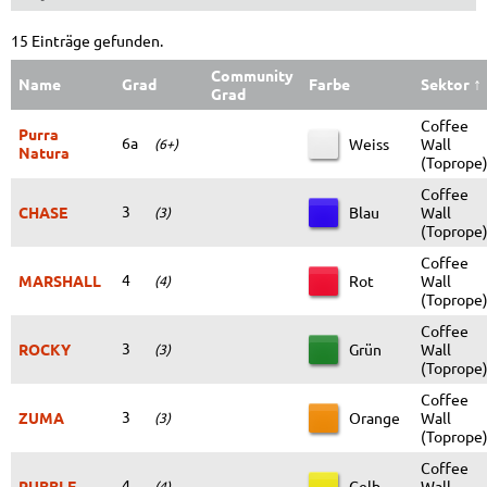
15 Einträge gefunden.
Community
Name
Grad
Farbe
Sektor
↑
Grad
Coffee
Purra
6a
Weiss
Wall
(6+)
Natura
(Toprope
Coffee
3
CHASE
Blau
Wall
(3)
(Toprope
Coffee
4
MARSHALL
Rot
Wall
(4)
(Toprope
Coffee
3
ROCKY
Grün
Wall
(3)
(Toprope
Coffee
3
ZUMA
Orange
Wall
(3)
(Toprope
Coffee
4
RUBBLE
Gelb
Wall
(4)