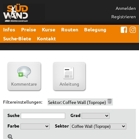
Anmelden
Registrieren
Infos
Preise
Kurse
Routen
Belegung
Suche-Biete
Kontakt
Kommentare
Anleitung
Filtereinstellungen:
Sektor:
Coffee Wall (Toprope)
Suche
Grad
Farbe
Sektor