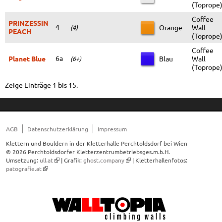
(Toprope
Coffee
PRINZESSIN
4
Orange
Wall
(4)
PEACH
(Toprope
Coffee
6a
Planet Blue
Blau
Wall
(6+)
(Toprope
Zeige Einträge 1 bis 15.
AGB
Datenschutzerklärung
Impressum
Klettern und Bouldern in der Kletterhalle Perchtoldsdorf bei Wien
© 2026 Perchtoldsdorfer Kletterzentrumbetriebsges.m.b.H.
Umsetzung:
ull.at
| Grafik:
ghost.company
| Kletterhallenfotos:
patografie.at