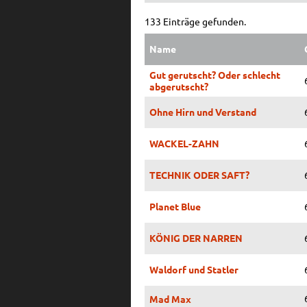
133 Einträge gefunden.
Name
Gut gerutscht? Oder schlecht
abgerutscht?
Ohne Hirn und Verstand
WACKEL-ZAHN
TECHNIK ODER SAFT?
Planet Blue
KÖNIG DER NARREN
Waldorf und Statler
Mad Max