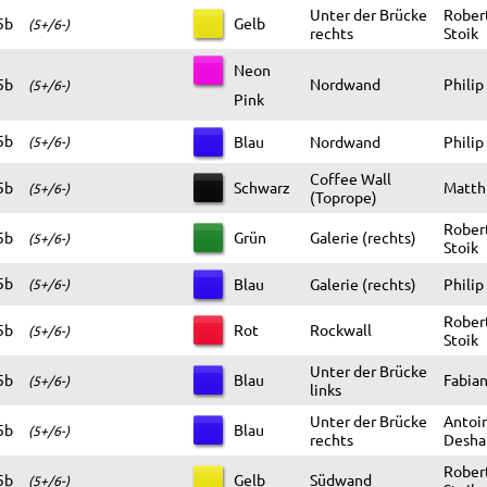
Unter der Brücke
Robert
5b
Gelb
(5+/6-)
rechts
Stoik
Neon
5b
Nordwand
Philip
(5+/6-)
Pink
5b
Blau
Nordwand
Philip
(5+/6-)
Coffee Wall
5b
Schwarz
Matthi
(5+/6-)
(Toprope)
Robert
5b
Grün
Galerie (rechts)
(5+/6-)
Stoik
5b
Blau
Galerie (rechts)
Philip
(5+/6-)
Robert
5b
Rot
Rockwall
(5+/6-)
Stoik
Unter der Brücke
5b
Blau
Fabian
(5+/6-)
links
Unter der Brücke
Antoi
5b
Blau
(5+/6-)
rechts
Desha
Robert
5b
Gelb
Südwand
(5+/6-)