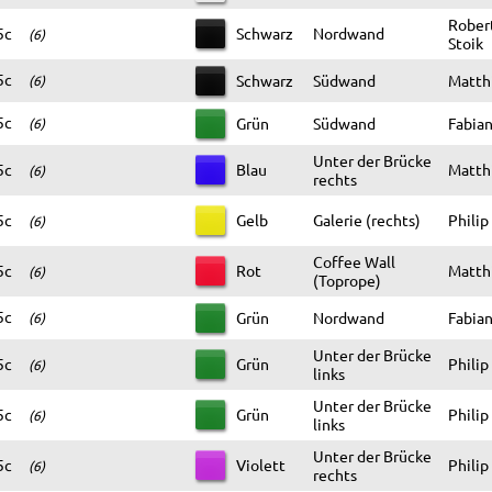
Robert
5c
Schwarz
Nordwand
(6)
Stoik
5c
Schwarz
Südwand
Matthi
(6)
5c
Grün
Südwand
Fabian
(6)
Unter der Brücke
5c
Blau
Matthi
(6)
rechts
5c
Gelb
Galerie (rechts)
Philip
(6)
Coffee Wall
5c
Rot
Matthi
(6)
(Toprope)
5c
Grün
Nordwand
Fabian
(6)
Unter der Brücke
5c
Grün
Philip
(6)
links
Unter der Brücke
5c
Grün
Philip
(6)
links
Unter der Brücke
5c
Violett
Philip
(6)
rechts