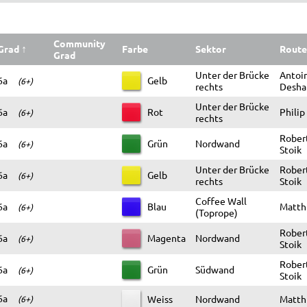
Community
Grad
↑
Farbe
Sektor
Route
Grad
Unter der Brücke
Antoi
6a
Gelb
(6+)
rechts
Desha
Unter der Brücke
6a
Rot
Philip
(6+)
rechts
Robert
6a
Grün
Nordwand
(6+)
Stoik
Unter der Brücke
Robert
6a
Gelb
(6+)
rechts
Stoik
Coffee Wall
6a
Blau
Matthi
(6+)
(Toprope)
Robert
6a
Magenta
Nordwand
(6+)
Stoik
Robert
6a
Grün
Südwand
(6+)
Stoik
6a
Weiss
Nordwand
Matthi
(6+)