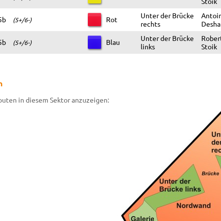
Stoik
Unter der Brücke
Antoi
5b
Rot
(5+/6-)
rechts
Desha
Unter der Brücke
Robert
5b
Blau
(5+/6-)
links
Stoik
n
Routen in diesem Sektor anzuzeigen: