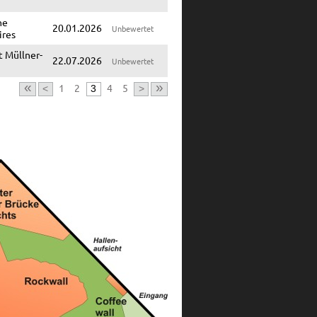
ne
20.01.2026
Unbewertet
ires
 Müllner-
22.07.2026
Unbewertet
«
»
1
2
4
5
<
3
>