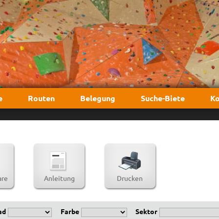
e
Routen
Belegung
Suche-Biete
Ko
re
Anleitung
Drucken
ad
Farbe
Sektor