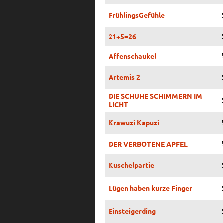
FrühlingsGefühle
21+5=26
Affenschaukel
Artemis 2
DIE SCHUHE SCHIMMERN IM
LICHT
Krawuzi Kapuzi
DER VERBOTENE APFEL
Kuschelpartie
Lügen haben kurze Finger
Einsteigerding