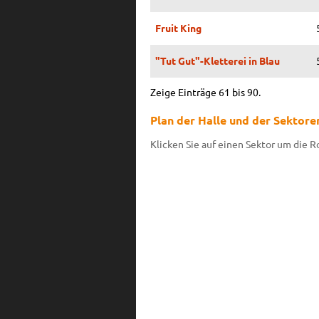
Fruit King
"Tut Gut"-Kletterei in Blau
Zeige Einträge 61 bis 90.
Plan der Halle und der Sektore
Klicken Sie auf einen Sektor um die 