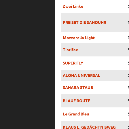
Zwei Linke
PREISET DIE SANDUHR
Mozzarella Light
Tintifax
SUPER FLY
ALOHA UNIVERSAL
SAHARA STAUB
BLAUE ROUTE
Le Grand Bleu
KLAUS L. GEDÄCHTNISWEG