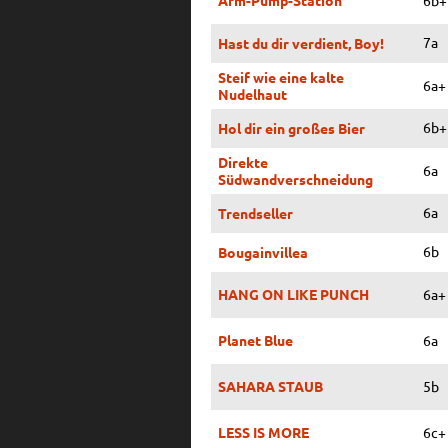
7a
Hast du dir verdient, Boy!
Steif wie eine kalte
6a+
Nudelhaut
6b+
Hol dir ein großes Bier
Direkte
6a
Südwandverschneidung
6a
Trendseller
6b
Bougainvillea
HANG ON LIKE PUNCH
6a+
Planet Blue
6a
SAHARA STAUB
5b
LESS IS MORE
6c+