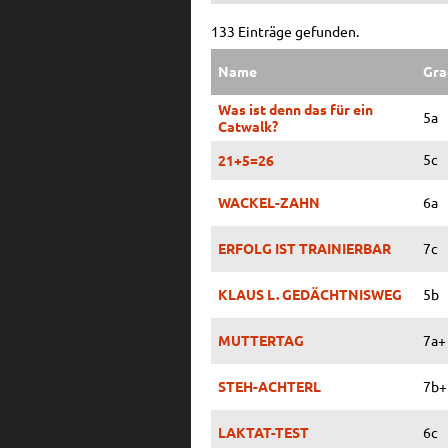
133 Einträge gefunden.
Name
Gra
Was ist denn das für ein
5a
Catwalk?
5c
21+5=26
WACKEL-ZAHN
6a
ERFOLG IST TRAINIERBAR
7c
KLAUS L. GEDÄCHTNISWEG
5b
MUTTERTAG
7a+
STEH-ACHTERL
7b+
LAKTAT-TEST
6c