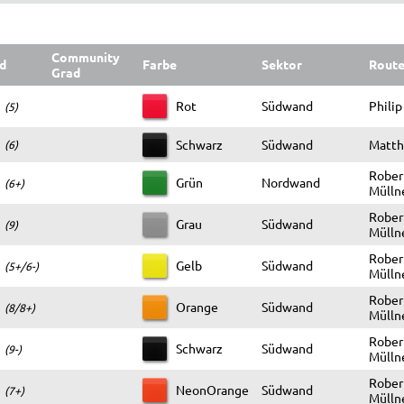
Community
d
Farbe
Sektor
Route
Grad
Rot
Südwand
Philip
(5)
Schwarz
Südwand
Matthi
(6)
Rober
Grün
Nordwand
(6+)
Mülln
Rober
Grau
Südwand
(9)
Mülln
Rober
Gelb
Südwand
(5+/6-)
Mülln
Rober
Orange
Südwand
(8/8+)
Mülln
Rober
Schwarz
Südwand
(9-)
Mülln
Rober
NeonOrange
Südwand
(7+)
Mülln