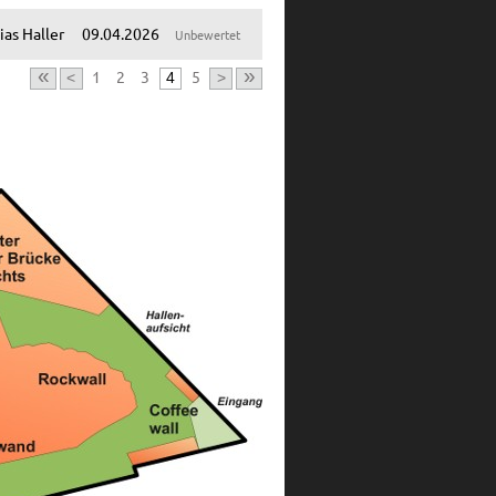
as Haller
09.04.2026
Unbewertet
«
»
1
2
3
5
<
4
>