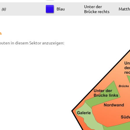
Unter der
Blau
Matthi
(6)
Brücke rechts
n
Routen in diesem Sektor anzuzeigen: