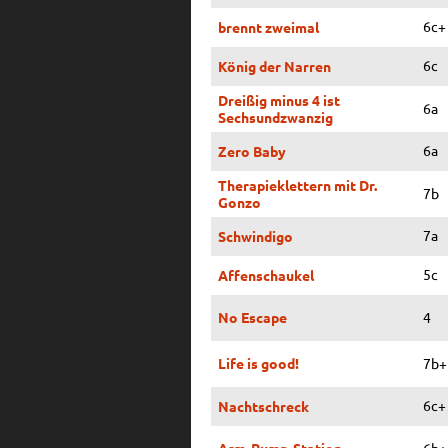
6c+
brennt zweimal
6c
König der Narren
Dreißig minus 4 ist
6a
Sechsundzwanzig
6a
Zero Baby
Therapieklettern mit Dr.
7b
Gonzo
7a
Schwindigo
5c
Affenschaukel
No Escape
4
Life is good!
7b+
6c+
Nachtschreck
Arm-Pump-Station
6b+