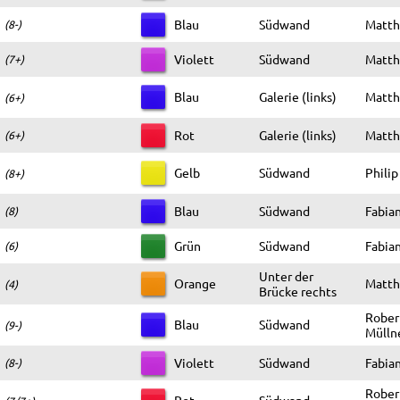
Blau
Südwand
Matthi
(8-)
Violett
Südwand
Matthi
(7+)
Blau
Galerie (links)
Matthi
(6+)
Rot
Galerie (links)
Matthi
(6+)
Gelb
Südwand
Philip
(8+)
Blau
Südwand
Fabia
(8)
Grün
Südwand
Fabia
(6)
Unter der
Orange
Matthi
(4)
Brücke rechts
Rober
Blau
Südwand
(9-)
Mülln
Violett
Südwand
Fabia
(8-)
Rober
Rot
Südwand