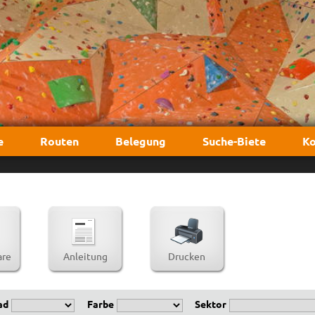
e
Routen
Belegung
Suche-Biete
Ko
re
Anleitung
Drucken
ad
Farbe
Sektor