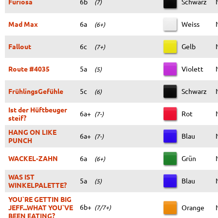
Furiosa
6b
Schwarz
(7)
Mad Max
6a
Weiss
(6+)
Fallout
6c
Gelb
(7+)
Route #4035
5a
Violett
(5)
FrühlingsGefühle
5c
Schwarz
(6)
Ist der Hüftbeuger
6a+
Rot
(7-)
steif?
HANG ON LIKE
6a+
Blau
(7-)
PUNCH
WACKEL-ZAHN
6a
Grün
(6+)
WAS IST
5a
Blau
(5)
WINKELPALETTE?
YOU`RE GETTIN BIG
6b+
JEFF...WHAT YOU`VE
Orange
(7/7+)
BEEN EATING?