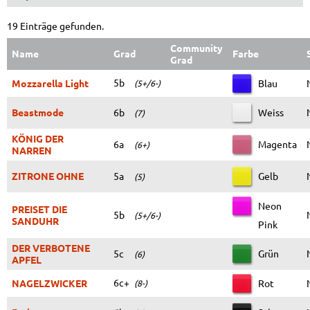
19 Einträge gefunden.
Community
Name
Grad
Farbe
Grad
5b
Mozzarella Light
Blau
(5+/6-)
Beastmode
6b
Weiss
(7)
KÖNIG DER
6a
Magenta
(6+)
NARREN
ZITRONE OHNE
5a
Gelb
(5)
Neon
PREISET DIE
5b
(5+/6-)
SANDUHR
Pink
DER VERBOTENE
5c
Grün
(6)
APFEL
6c+
NAGELZWICKER
Rot
(8-)