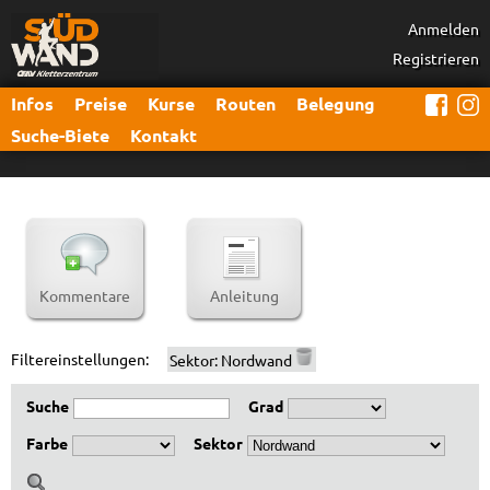
Anmelden
Registrieren
Infos
Preise
Kurse
Routen
Belegung
Suche-Biete
Kontakt
Kommentare
Anleitung
Filtereinstellungen:
Sektor:
Nordwand
Suche
Grad
Farbe
Sektor