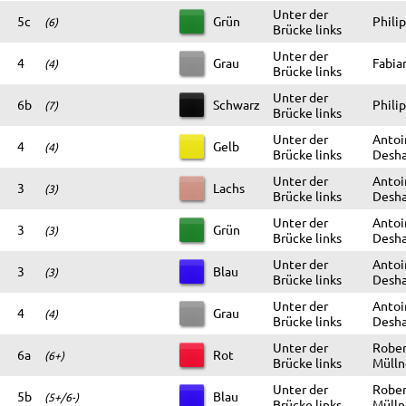
Unter der
5c
Grün
Philip
(6)
Brücke links
Unter der
4
Grau
Fabia
(4)
Brücke links
Unter der
6b
Schwarz
Philip
(7)
Brücke links
Unter der
Antoi
4
Gelb
(4)
Brücke links
Desha
Unter der
Antoi
3
Lachs
(3)
Brücke links
Desha
Unter der
Antoi
3
Grün
(3)
Brücke links
Desha
Unter der
Antoi
3
Blau
(3)
Brücke links
Desha
Unter der
Antoi
4
Grau
(4)
Brücke links
Desha
Unter der
Rober
6a
Rot
(6+)
Brücke links
Mülln
Unter der
Rober
5b
Blau
(5+/6-)
Brücke links
Mülln