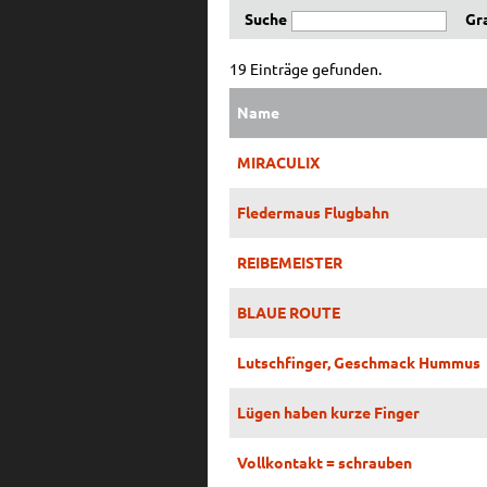
Suche
Gr
19 Einträge gefunden.
Name
MIRACULIX
Fledermaus Flugbahn
REIBEMEISTER
BLAUE ROUTE
Lutschfinger, Geschmack Hummus
Lügen haben kurze Finger
Vollkontakt = schrauben