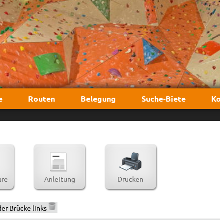
e
Routen
Belegung
Suche-Biete
Ko
re
Anleitung
Drucken
er Brücke links