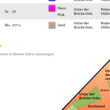
Neon
Unter der
Rober
5a
(5)
Brücke links
Mülln
Pink
Unter der
Rober
6b+
Sand
(7/7+)
Brücke links
Mülln
n
Routen in diesem Sektor anzuzeigen: