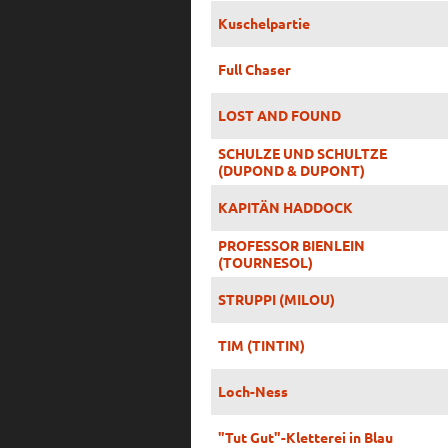
Kuschelpartie
Full Chaser
LOST AND FOUND
SCHULZE UND SCHULTZE
(DUPOND & DUPONT)
KAPITÄN HADDOCK
PROFESSOR BIENLEIN
(TOURNESOL)
STRUPPI (MILOU)
TIM (TINTIN)
Loch-Ness
"Tut Gut"-Kletterei in Blau