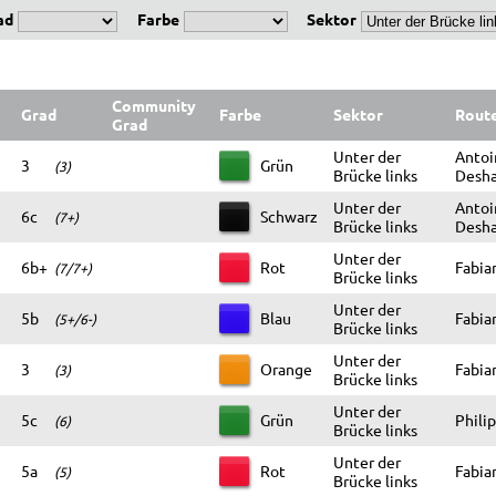
ad
Farbe
Sektor
Community
Grad
Farbe
Sektor
Rout
Grad
Unter der
Antoi
3
Grün
(3)
Brücke links
Desha
Unter der
Antoi
6c
Schwarz
(7+)
Brücke links
Desha
Unter der
6b+
Rot
Fabia
(7/7+)
Brücke links
Unter der
5b
Blau
Fabia
(5+/6-)
Brücke links
Unter der
3
Orange
Fabia
(3)
Brücke links
Unter der
5c
Grün
Philip
(6)
Brücke links
Unter der
5a
Rot
Fabia
(5)
Brücke links