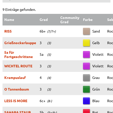
9 Einträge gefunden.
Community
Name
Grad
Farbe
Sek
Grad
RISS
6b+
Sand
Roc
(7/7+)
Grießnockerlsuppe
3
Gelb
Roc
(3)
5a für
5a
Violett
Roc
(5)
Fortgeschrittene
WICHTEL ROUTE
3
Violett
Roc
(3)
Krampuslauf
4
Grau
Roc
(4)
O Tannenbaum
3
Grün
Roc
(3)
LESS IS MORE
6c+
Blau
Roc
(8-)
SAHARA STAUB
5b
Rot
Roc
(5+/6-)