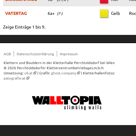
VATERTAG
6a+
Gelb
Roc
(7-)
Zeige Einträge 1 bis 9.
AGB
Datenschutzerklärung
Impressum
Klettern und Bouldern in der Kletterhalle Perchtoldsdorf bei Wien
© 2026 Perchtoldsdorfer Kletterzentrumbetriebsges.m.b.H.
Umsetzung:
ull.at
| Grafik:
ghost.company
| Kletterhallenfotos:
patografie.at