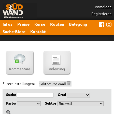
Anmelden
Registrieren
Infos
Preise
Kurse
Routen
Belegung
Suche-Biete
Kontakt
Kommentare
Anleitung
Filtereinstellungen:
Sektor:
Rockwall
Suche
Grad
Farbe
Sektor