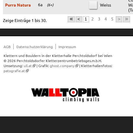
6a
Purra Natura
Weiss
Wa
(6+)
(T
«
»
2
3
4
5
<
1
>
Zeige Einträge 1 bis 30.
AGB
Datenschutzerklärung
Impressum
Klettern und Bouldern in der Kletterhalle Perchtoldsdorf bei Wien
© 2026 Perchtoldsdorfer Kletterzentrumbetriebsges.m.b.H.
Umsetzung:
ull.at
| Grafik:
ghost.company
| Kletterhallenfotos:
patografie.at