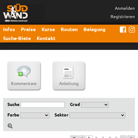
Anmelden
Registrieren
Infos
Preise
Kurse
Routen
Belegung
Suche-Biete
Kontakt
Kommentare
Anleitung
Suche
Grad
Farbe
Sektor
«
»