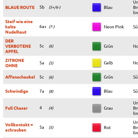
Un
5b
BLAUE ROUTE
Blau
Br
(5+/6-)
li
Steif wie eine
6a+
kalte
Neon Pink
S
(7-)
Nudelhaut
DER
5c
VERBOTENE
Grün
N
(6)
APFEL
ZITRONE
5a
Gelb
N
(5)
OHNE
Affenschaukel
5c
Grün
S
(6)
Schwindigo
7a
Blau
S
(8)
Un
4
Full Chaser
Grau
Br
(4)
li
Un
Vollkontakt =
5a
Rot
Br
(5)
schrauben
li