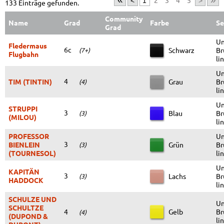
2
3
4
5
<
1
>
133 Einträge gefunden.
Community
Name
Grad
Farbe
Se
Grad
Un
Fledermaus
6c
Schwarz
Br
(7+)
Flugbahn
li
Un
4
TIM (TINTIN)
Grau
Br
(4)
li
Un
STRUPPI
3
Blau
Br
(3)
(MILOU)
li
PROFESSOR
Un
3
BIENLEIN
Grün
Br
(3)
(TOURNESOL)
li
Un
KAPITÄN
3
Lachs
Br
(3)
HADDOCK
li
SCHULZE UND
Un
SCHULTZE
4
Gelb
Br
(4)
(DUPOND &
li