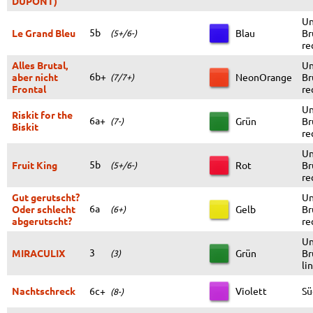
DUPONT)
Un
5b
Le Grand Bleu
Blau
Br
(5+/6-)
re
Alles Brutal,
Un
6b+
aber nicht
NeonOrange
Br
(7/7+)
Frontal
re
Un
Riskit for the
6a+
Grün
Br
(7-)
Biskit
re
Un
5b
Fruit King
Rot
Br
(5+/6-)
re
Gut gerutscht?
Un
6a
Oder schlecht
Gelb
Br
(6+)
abgerutscht?
re
Un
3
MIRACULIX
Grün
Br
(3)
li
Nachtschreck
6c+
Violett
S
(8-)