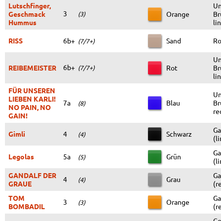
Lutschfinger,
Un
3
Geschmack
Orange
Br
(3)
Hummus
li
RISS
6b+
Sand
Ro
(7/7+)
Un
6b+
REIBEMEISTER
Rot
Br
(7/7+)
li
FÜR UNSEREN
Un
LIEBEN KARLI!
7a
Blau
Br
(8)
NO PAIN, NO
re
GAIN!
Ga
Gimli
4
Schwarz
(4)
(l
Ga
Legolas
5a
Grün
(5)
(l
GANDALF DER
Ga
4
Grau
(4)
GRAUE
(r
TOM
Ga
3
Orange
(3)
BOMBADIL
(r
Co