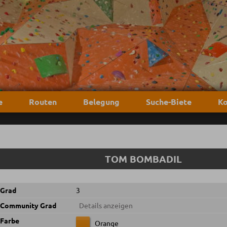
e
Routen
Belegung
Suche-Biete
Ko
TOM BOMBADIL
Grad
3
Community Grad
Details anzeigen
Farbe
Orange