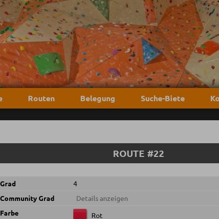
e
Routen
Belegung
Suche-Biete
Ko
ROUTE #22
Grad
4
Community Grad
Details anzeigen
Farbe
Rot