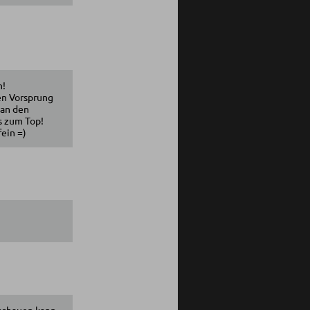
h!
nen Vorsprung
man den
s zum Top!
fein =)
 schauen kann