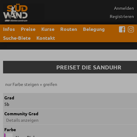
Anmelden
Registrieren
Infos
Preise
Kurse
Routen
Belegung
Suche-Biete
Kontakt
PREISET DIE SANDUHR
nur Farbe steigen + greifen
Grad
5b
Community Grad
Details anzeigen
Farbe