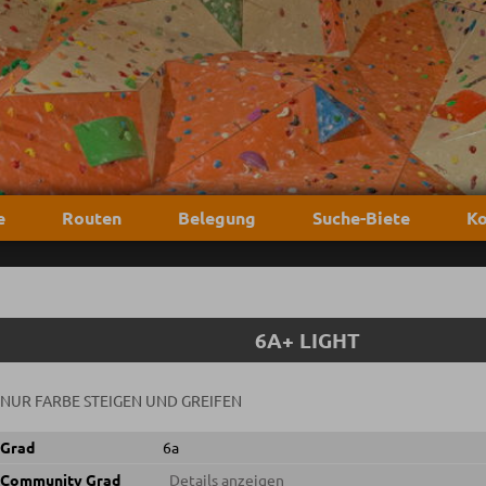
e
Routen
Belegung
Suche-Biete
Ko
6A+ LIGHT
NUR FARBE STEIGEN UND GREIFEN
Grad
6a
Community Grad
Details anzeigen