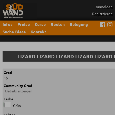
Anmelden
Registrieren
Infos
Preise
Kurse
Routen
Belegung
Suche-Biete
Kontakt
LIZARD LIZARD LIZARD LIZARD LIZARD 
Grad
5b
Community Grad
Details anzeigen
Farbe
Grün
Sektor