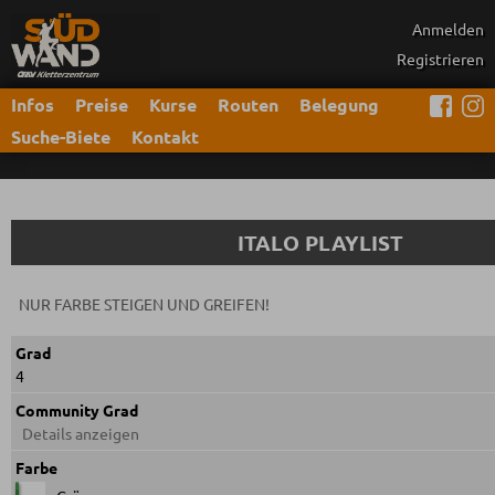
Anmelden
Registrieren
Infos
Preise
Kurse
Routen
Belegung
Suche-Biete
Kontakt
ITALO PLAYLIST
NUR FARBE STEIGEN UND GREIFEN!
Grad
4
Community Grad
Details anzeigen
Farbe