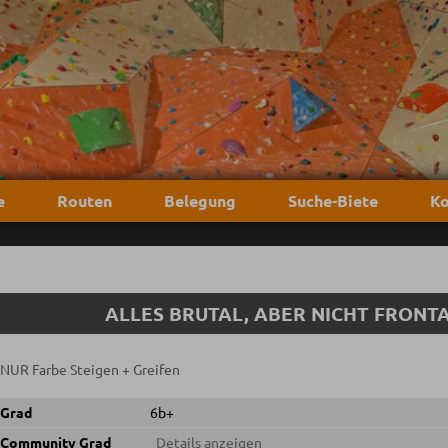
e
Routen
Belegung
Suche-Biete
Ko
ALLES BRUTAL, ABER NICHT FRONT
NUR Farbe Steigen + Greifen
Grad
6b+
Community Grad
Details anzeigen