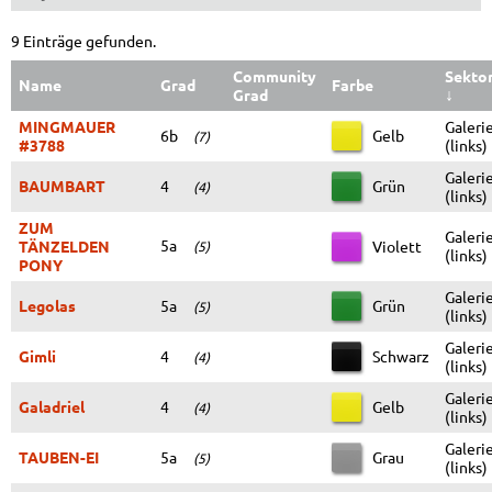
9 Einträge gefunden.
Community
Sekto
Name
Grad
Farbe
Grad
↓
MINGMAUER
Galeri
6b
Gelb
(7)
#3788
(links)
Galeri
BAUMBART
4
Grün
(4)
(links)
ZUM
Galeri
5a
TÄNZELDEN
Violett
(5)
(links)
PONY
Galeri
Legolas
5a
Grün
(5)
(links)
Galeri
Gimli
4
Schwarz
(4)
(links)
Galeri
Galadriel
4
Gelb
(4)
(links)
Galeri
TAUBEN-EI
5a
Grau
(5)
(links)