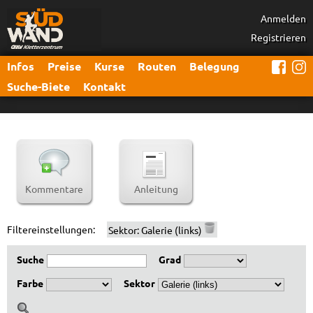
Anmelden
Registrieren
Infos
Preise
Kurse
Routen
Belegung
Suche-Biete
Kontakt
Kommentare
Anleitung
Filtereinstellungen:
Sektor:
Galerie (links)
Suche
Grad
Farbe
Sektor