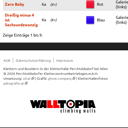
Galeri
Zero Baby
6a
Rot
(6+)
(links)
Dreißig minus 4
Galeri
6a
ist
Blau
(6+)
(links)
Sechsundzwanzig
Zeige Einträge 1 bis 9.
AGB
Datenschutzerklärung
Impressum
Klettern und Bouldern in der Kletterhalle Perchtoldsdorf bei Wien
© 2026 Perchtoldsdorfer Kletterzentrumbetriebsges.m.b.H.
Umsetzung:
ull.at
| Grafik:
ghost.company
| Kletterhallenfotos:
patografie.at