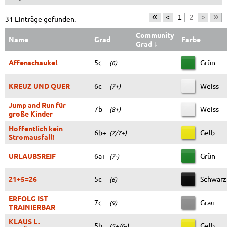
«
»
2
<
1
>
31 Einträge gefunden.
Community
Name
Grad
Farbe
Grad
↓
Affenschaukel
5c
Grün
(6)
KREUZ UND QUER
6c
Weiss
(7+)
Jump and Run für
7b
Weiss
(8+)
große Kinder
Hoffentlich kein
6b+
Gelb
(7/7+)
Stromausfall!
URLAUBSREIF
6a+
Grün
(7-)
21+5=26
5c
Schwarz
(6)
ERFOLG IST
7c
Grau
(9)
TRAINIERBAR
KLAUS L.
5b
Gelb
(5+/6-)