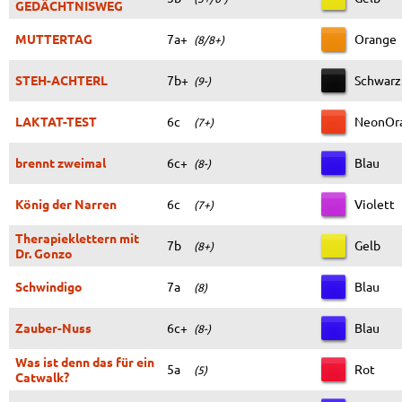
GEDÄCHTNISWEG
MUTTERTAG
7a+
Orange
(8/8+)
STEH-ACHTERL
7b+
Schwarz
(9-)
LAKTAT-TEST
6c
NeonOr
(7+)
brennt zweimal
6c+
Blau
(8-)
König der Narren
6c
Violett
(7+)
Therapieklettern mit
7b
Gelb
(8+)
Dr. Gonzo
Schwindigo
7a
Blau
(8)
Zauber-Nuss
6c+
Blau
(8-)
Was ist denn das für ein
5a
Rot
(5)
Catwalk?