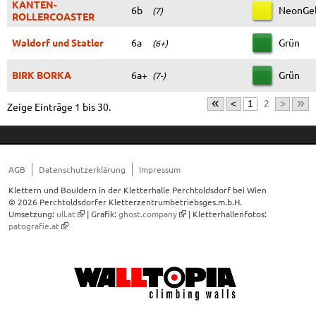
KANTEN-
6b
NeonGe
(7)
ROLLERCOASTER
Waldorf und Statler
6a
Grün
(6+)
BIRK BORKA
6a+
Grün
(7-)
«
»
2
<
1
>
Zeige Einträge 1 bis 30.
AGB
Datenschutzerklärung
Impressum
Klettern und Bouldern in der Kletterhalle Perchtoldsdorf bei Wien
© 2026 Perchtoldsdorfer Kletterzentrumbetriebsges.m.b.H.
Umsetzung:
ull.at
| Grafik:
ghost.company
| Kletterhallenfotos:
patografie.at