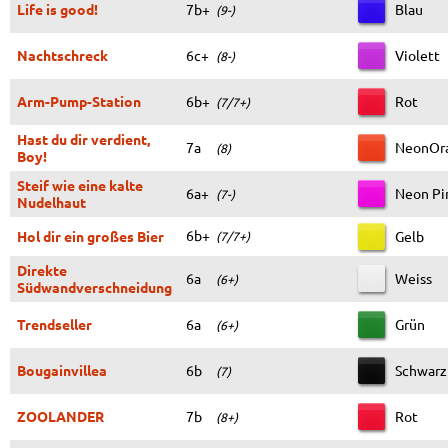
Life is good!
7b+
Blau
(9-)
Nachtschreck
6c+
Violett
(8-)
Arm-Pump-Station
6b+
Rot
(7/7+)
Hast du dir verdient,
7a
NeonOr
(8)
Boy!
Steif wie eine kalte
6a+
Neon Pi
(7-)
Nudelhaut
6b+
Hol dir ein großes Bier
Gelb
(7/7+)
Direkte
6a
Weiss
(6+)
Südwandverschneidung
Trendseller
6a
Grün
(6+)
Bougainvillea
6b
Schwarz
(7)
ZOOLANDER
7b
Rot
(8+)