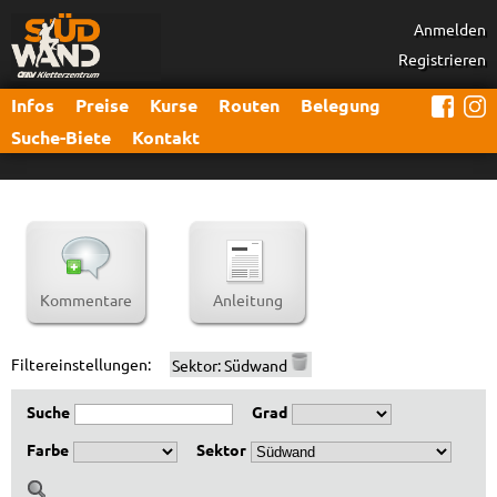
Anmelden
Registrieren
Infos
Preise
Kurse
Routen
Belegung
Suche-Biete
Kontakt
Kommentare
Anleitung
Filtereinstellungen:
Sektor:
Südwand
Suche
Grad
Farbe
Sektor